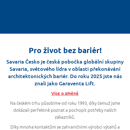
Pro život bez bariér!
Savaria Česko je česká pobočka globální skupiny
Savaria, světového lídra v oblasti překonávání
architektonických bariér. Do roku 2025 jste nás
znali jako Garaventa Lift.
Více o změně
Na českém trhu působíme od roku 1993, díky čemuž jsme
dokázali perfektně poznat a pochopit potřeby našich
zákazníků.
Díky mnoha kontaktům se zahraničními výrobci výtahů a