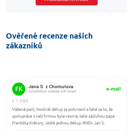
Ověřené recenze našich
zákazníků
Jana S. z Chomutova
FK
e-mail
schodišťová sedačka AIR Smart
2. 7. 2025
Vážená paní, mockrát děkuji za potvrzení a také za to, že
spolupráce s vaší firmou byla vzorná, také zásluhou papa
Františka Krákory. Ještě jednou děkuji. RNDr. Jan S.