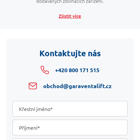
dodávaných zdvihacích zařízení.
Zjistit více
Kontaktujte nás
+420 800 171 515
obchod@garaventalift.cz
Your
Křestní
jméno
Details
Příjmení