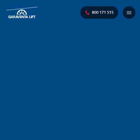
800 171 515
Main
Menu