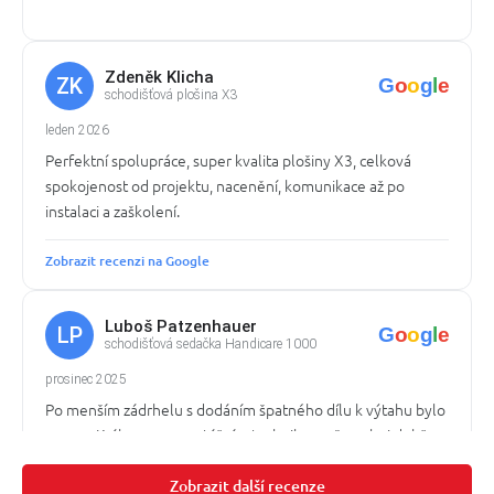
Zdeněk Klicha
ZK
G
o
o
g
l
e
schodišťová plošina X3
leden 2026
Perfektní spolupráce, super kvalita plošiny X3, celková
spokojenost od projektu, nacenění, komunikace až po
instalaci a zaškolení.
Zobrazit recenzi na Google
Luboš Patzenhauer
LP
G
o
o
g
l
e
schodišťová sedačka Handicare 1000
prosinec 2025
Po menším zádrhelu s dodáním špatného dílu k výtahu bylo
panem Krákorou a montážním technikem vše velmi dobře
vyřešeno, rodinný domek se díky schodišťovému výtahu
stal bezbarierový, ještě jednou děkujeme. L. Patzenhauer
Zobrazit další recenze