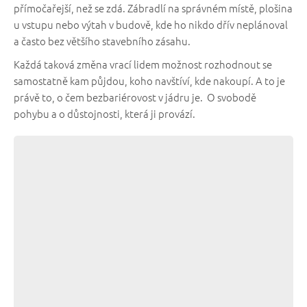
přímočařejší, než se zdá. Zábradlí na správném místě, plošina
u vstupu nebo výtah v budově, kde ho nikdo dřív neplánoval
a často bez většího stavebního zásahu.
Každá taková změna vrací lidem možnost rozhodnout se
samostatně kam půjdou, koho navštíví, kde nakoupí. A to je
právě to, o čem bezbariérovost v jádru je. O svobodě
pohybu a o důstojnosti, která ji provází.