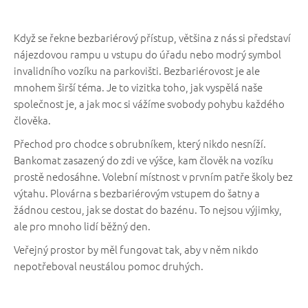
Když se řekne bezbariérový přístup, většina z nás si představí
nájezdovou rampu u vstupu do úřadu nebo modrý symbol
invalidního vozíku na parkovišti. Bezbariérovost je ale
mnohem širší téma. Je to vizitka toho, jak vyspělá naše
společnost je, a jak moc si vážíme svobody pohybu každého
člověka.
Přechod pro chodce s obrubníkem, který nikdo nesníží.
Bankomat zasazený do zdi ve výšce, kam člověk na vozíku
prostě nedosáhne. Volební místnost v prvním patře školy bez
výtahu. Plovárna s bezbariérovým vstupem do šatny a
žádnou cestou, jak se dostat do bazénu. To nejsou výjimky,
ale pro mnoho lidí běžný den.
Veřejný prostor by měl fungovat tak, aby v něm nikdo
nepotřeboval neustálou pomoc druhých.