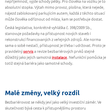
nepříjemnost, vyjde schody pěšky. Pro člověka na vozíku je to
absolutní stopka. Výtah mimo provoz, plošina, která nejede,
nájezd zablokovaný parkujícím autem, každá z těchto situací
může člověka odříznout od místa, kam se potřebuje dostat.
Česká legislativa, konkrétně vyhláška č. 398/2009 Sb.,
stanovuje požadavky na přístupnost nových staveb i
rekonstrukcí financovaných z veřejných zdrojů. Ale norma
sama o sobě nestačí, přístupnost je třeba i udržovat. Proto je
pravidelný
a revize bezbariérových prvků stejně
servis
důležitý jako jejich samotná
. Nefunkční pomůcka je
instalace
totiž stejná bariéra jako samotné schody.
Malé změny, velký rozdíl
Bezbariérovost se někdy jeví jako velký investiční záměr. Ve
skutečnosti bývá cesta k přístupnějšímu prostoru