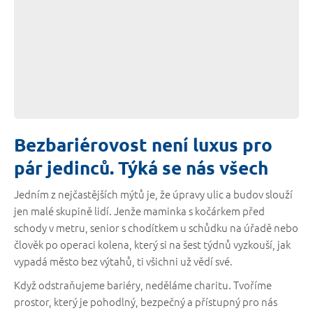
Bezbariérovost není luxus pro
pár jedinců. Týká se nás všech
Jedním z nejčastějších mýtů je, že úpravy ulic a budov slouží
jen malé skupině lidí. Jenže maminka s kočárkem před
schody v metru, senior s chodítkem u schůdku na úřadě nebo
člověk po operaci kolena, který si na šest týdnů vyzkouší, jak
vypadá město bez výtahů, ti všichni už vědí své.
Když odstraňujeme bariéry, neděláme charitu. Tvoříme
prostor, který je pohodlný, bezpečný a přístupný pro nás