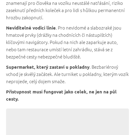
znamenají pro člověka na vozíku neustálé natřásání, riziko
zaseknutí předních koleček a pro lidi s hůlkou permanentní
hrozbu zakopnutí.
. Pro nevidomé a slabozraké jsou
Neviditelné vodicí linie
hmatové prvky (drážky na chodnících či nástupištích)
klíčovými navigátory. Pokud na nich ale zaparkuje auto,
nebo tam restaurace umístí letní zahrádku, stává se z
bezpečné cesty nebezpečné bludiště.
. Bezbariérový
Supermarket, který zastaví u pokladny
vchod je skvělý začátek. Ale turniket u pokladny, kterým vozík
neprojede, celý dojem smaže.
Přístupnost musí fungovat jako celek, ne jen na půl
cesty.