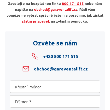
Zavolejte na bezplatnou linku
800 171 515
nebo nám
napište na
obchod@garaventalift.cz
. Rádi vám
pomůžeme vybrat správné řešení a poradíme, jak získat
státní příspěvek
na zvláštní pomůcku.
Ozvěte se nám
+420 800 171 515
obchod@garaventalift.cz
Your
Křestní
jméno
Details
Příjmení