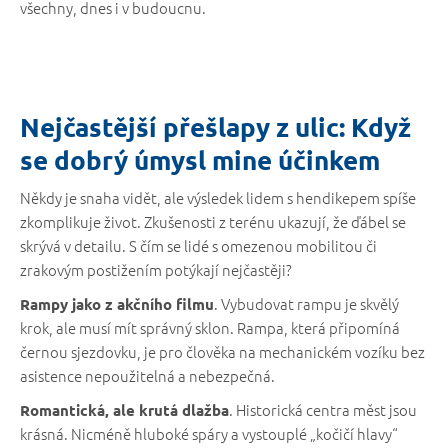
všechny, dnes i v budoucnu.
Nejčastější přešlapy z ulic: Když
se dobrý úmysl mine účinkem
Někdy je snaha vidět, ale výsledek lidem s hendikepem spíše
zkomplikuje život. Zkušenosti z terénu ukazují, že ďábel se
skrývá v detailu. S čím se lidé s omezenou mobilitou či
zrakovým postižením potýkají nejčastěji?
. Vybudovat rampu je skvělý
Rampy jako z akčního filmu
krok, ale musí mít správný sklon. Rampa, která připomíná
černou sjezdovku, je pro člověka na mechanickém vozíku bez
asistence nepoužitelná a nebezpečná.
. Historická centra měst jsou
Romantická, ale krutá dlažba
krásná. Nicméně hluboké spáry a vystouplé „kočičí hlavy“