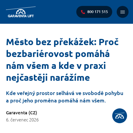
800 171 515
Main
Menu
You
Město bez překážek: Proč
are
bezbariérovost pomáhá
here:
nám všem a kde v praxi
nejčastěji narážíme
Kde veřejný prostor selhává ve svobodě pohybu
a proč jeho proměna pomáhá nám všem.
Garaventa (CZ)
6. červenec 2026