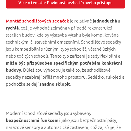
Více o tématu: Povinnost bezbariérového přístupu
je relativně
a
Montáž schodišťových sedaček
jednoduchá
, což je výhodné zejména v případě rekonstrukcí
rychlá
starších budov, kde by výstavba výtahu byla komplikována
technickými či stavebními omezeními. Schodišťové sedačky
jsou kompatibilní s různými typy schodišť, včetně úzkých
nebo točitých schodů. Tento typ zařízení je tedy flexibilní a
může být přizpůsoben specifickým potřebám konkrétní
. Důležitou výhodou je také to, že schodišťové
budovy
sedačky nezabírají příliš mnoho prostoru. Sedátko, rukojeti a
podnožka se dají
.
snadno sklopit
Moderní schodišťové sedačky jsou vybaveny
, jako jsou bezpečnostní pásy,
bezpečnostními funkcemi
nárazové senzory a automatické zastavení, což zajišťuje, že