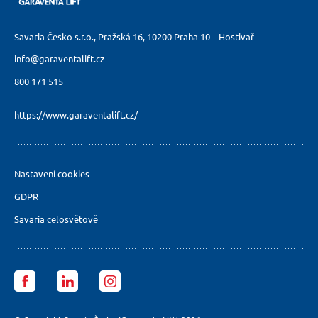
Savaria Česko s.r.o., Pražská 16,
10200 Praha 10 – Hostivař
info@garaventalift.cz
800 171 515
https://www.garaventalift.cz/
Nastavení cookies
GDPR
Savaria celosvětově
Garaventa
Garaventa
Garaventa
Lift
Lift
Lift
Česko
Česko
Česko
facebook
LinkedIn
Instagram