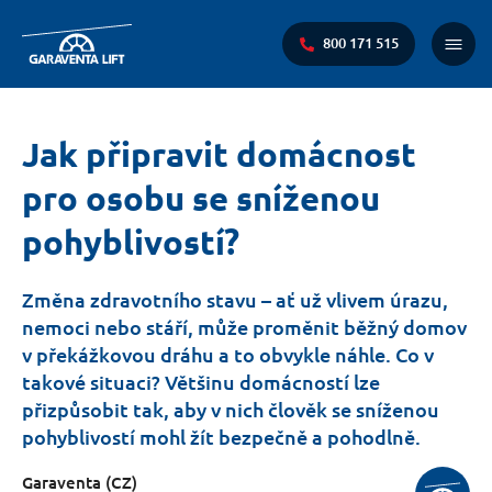
800 171 515
Main
Menu
You
Jak připravit domácnost
are
pro osobu se sníženou
here:
pohyblivostí?
Změna zdravotního stavu – ať už vlivem úrazu,
nemoci nebo stáří, může proměnit běžný domov
v překážkovou dráhu a to obvykle náhle. Co v
takové situaci? Většinu domácností lze
přizpůsobit tak, aby v nich člověk se sníženou
pohyblivostí mohl žít bezpečně a pohodlně.
Garaventa (CZ)