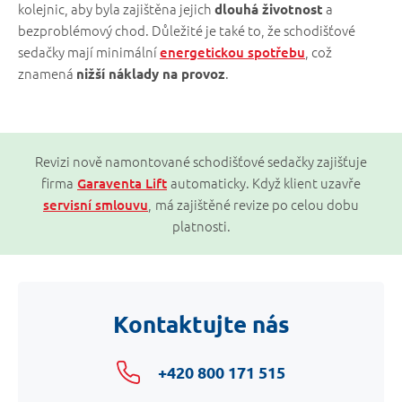
kolejnic, aby byla zajištěna jejich
a
dlouhá životnost
bezproblémový chod. Důležité je také to, že schodišťové
sedačky mají minimální
, což
energetickou spotřebu
znamená
.
nižší náklady na provoz
Revizi nově namontované schodišťové sedačky zajišťuje
firma
automaticky. Když klient uzavře
Garaventa Lift
,
má zajištěné revize po celou dobu
servisní smlouvu
platnosti.
Kontaktujte nás
+420 800 171 515