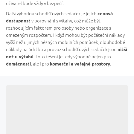
uživatel bude vždy v bezpečí.
Další výhodou schodišťových sedaček je jejich
cenová
v porovnání s výtahy, což může být
dostupnost
rozhodujícím faktorem pro osoby nebo organizace s
omezeným rozpočtem. I když mohou být počáteční náklady
vyšší než u jiných běžných mobilních pomůcek, dlouhodobé
náklady na údržbu a provoz schodišťových sedaček jsou
nižší
. Toto řešení je tedy výhodné nejen pro
než u výtahů
, ale i pro
.
domácnosti
komerční a veřejné prostory