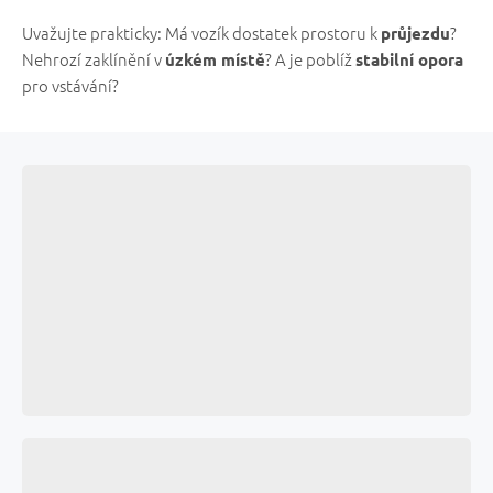
Uvažujte prakticky: Má vozík dostatek prostoru k
?
průjezdu
Nehrozí zaklínění v
? A je poblíž
úzkém místě
stabilní opora
pro vstávání?