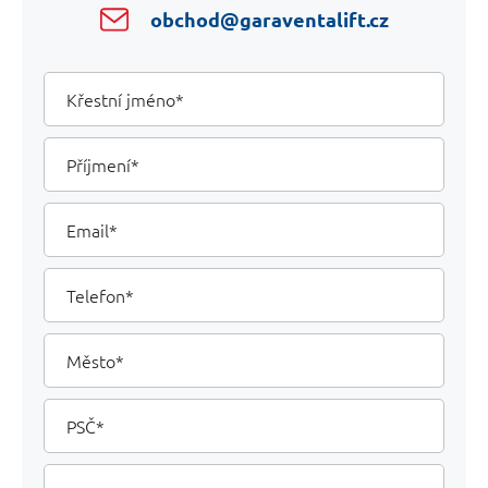
obchod@garaventalift.cz
Your
Křestní
jméno
Details
Příjmení
Email
Telefon
Město
PSČ
Vaše