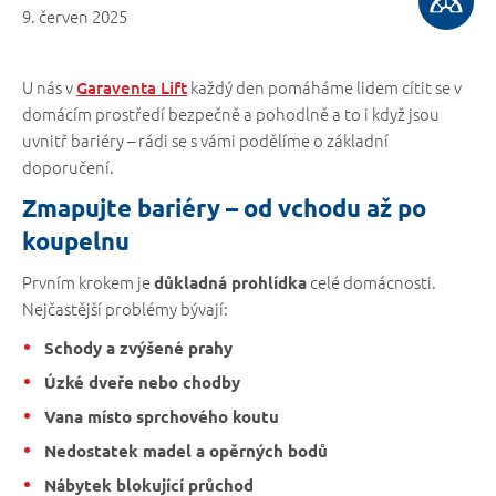
9. červen 2025
U nás v
každý den pomáháme lidem cítit se v
Garaventa Lift
domácím prostředí bezpečně a pohodlně a to i když jsou
uvnitř bariéry – rádi se s vámi podělíme o základní
doporučení.
Zmapujte bariéry – od vchodu až po
koupelnu
Prvním krokem je
celé domácnosti.
důkladná prohlídka
Nejčastější problémy bývají:
Schody a zvýšené prahy
Úzké dveře nebo chodby
Vana místo sprchového koutu
Nedostatek madel a opěrných bodů
Nábytek blokující průchod