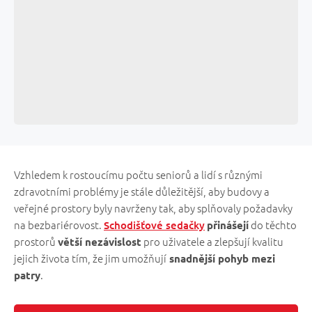
Vzhledem k rostoucímu počtu seniorů a lidí s různými
zdravotními problémy je stále důležitější, aby budovy a
veřejné prostory byly navrženy tak, aby splňovaly požadavky
na bezbariérovost.
do těchto
Schodišťové sedačky
přinášejí
prostorů
pro uživatele a zlepšují kvalitu
větší nezávislost
jejich života tím, že jim umožňují
snadnější pohyb mezi
.
patry