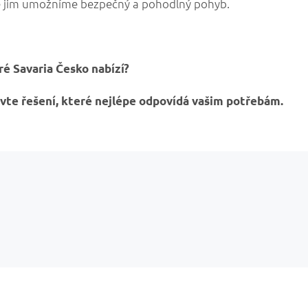
, že jim umožníme bezpečný a pohodlný pohyb.
é Savaria Česko nabízí?
evte řešení, které nejlépe odpovídá vašim potřebám.