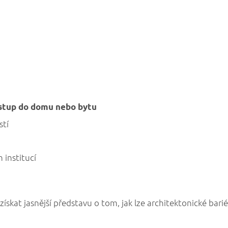
ístup do domu nebo bytu
stí
 institucí
kat jasnější představu o tom, jak lze architektonické barié