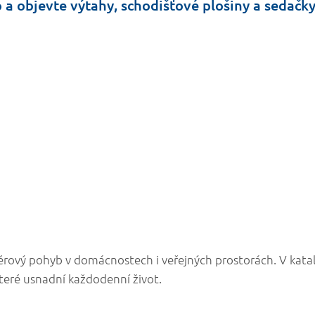
 a objevte výtahy, schodišťové plošiny a sedačk
érový pohyb v domácnostech i veřejných prostorách. V kata
které usnadní každodenní život.