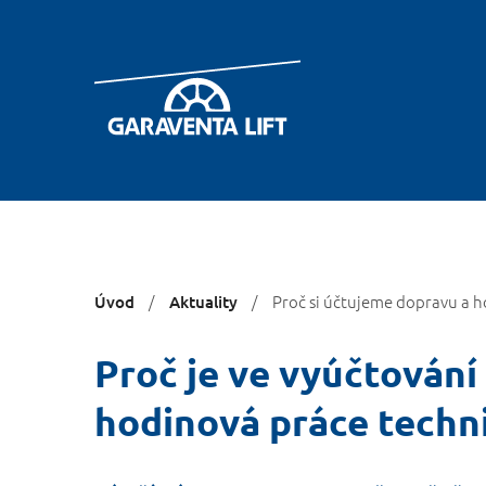
You
Proč si účtujeme dopravu a h
Úvod
Aktuality
are
here:
Proč je ve vyúčtování
hodinová práce techn