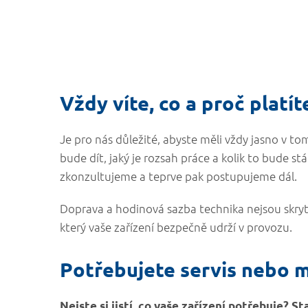
Vždy víte, co a proč platít
Je pro nás důležité, abyste měli vždy jasno v t
bude dít, jaký je rozsah práce a kolik to bude st
zkonzultujeme a teprve pak postupujeme dál.
Doprava a hodinová sazba technika nejsou skrytý
který vaše zařízení bezpečně udrží v provozu.
Potřebujete servis nebo 
Nejste si jistí, co vaše zařízení potřebuje? 