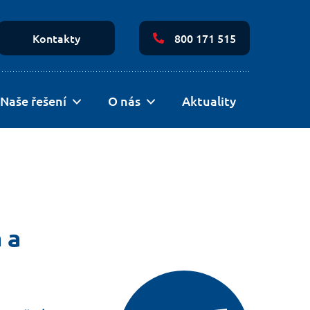
Secondary
Navigation
Kontakty
800 171 515
Naše řešení
O nás
Aktuality
 a