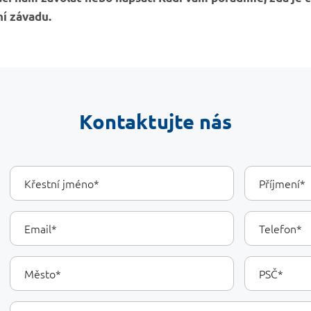
ní závadu.
Kontaktujte nás
Your
Křestní
Příjmení
jméno
Details
Email
Telefon
Město
PSČ
Vaše