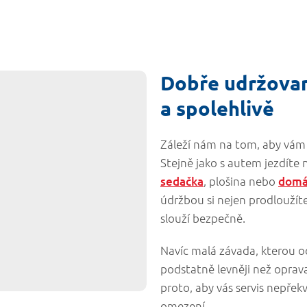
Dobře udržovan
a spolehlivě
Záleží nám na tom, aby vám v
Stejně jako s autem jezdíte n
sedačka
, plošina nebo
domá
údržbou si nejen prodloužíte
slouží bezpečně.
Navíc malá závada, kterou od
podstatně levněji než oprava
proto, aby vás servis nepřekv
omezení.