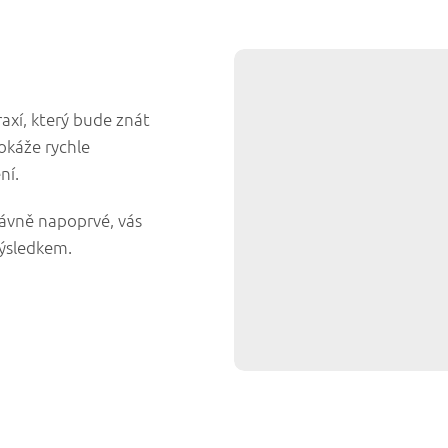
raxí, který bude znát
okáže rychle
ní.
rávně napoprvé, vás
výsledkem.