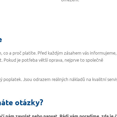
e
om, co a proč platíte. Před každým zásahem vás informujeme,
át. Pokud je potřeba větší oprava, nejprve to společně
 poplatek. Jsou odrazem reálných nákladů na kvalitní servi
máte otázky?
Stačí nám zavolat nebo napsat. Rádi vám poradíme, zda je 