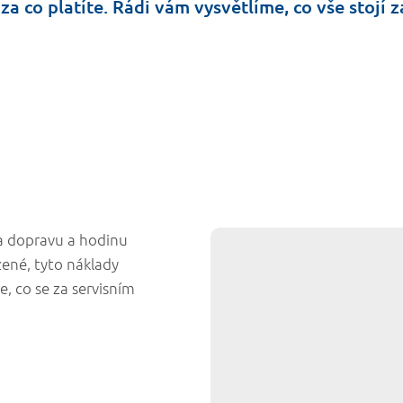
za co platíte. Rádi vám vysvětlíme, co vše stojí
za dopravu a hodinu
zené, tyto náklady
e, co se za servisním