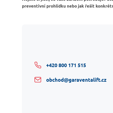
preventivní prohlídku nebo jak řešit konkrét
+420 800 171 515
obchod@garaventalift.cz