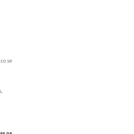
 co se
s,
čas na