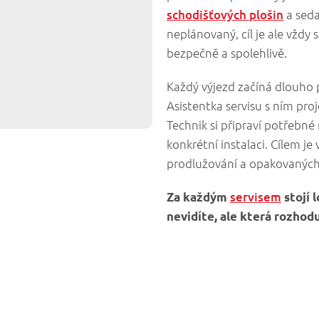
schodišťových plošin
a seda
neplánovaný, cíl je ale vždy s
bezpečně a spolehlivě.
Každý výjezd začíná dlouho 
Asistentka servisu s ním proj
Technik si připraví potřebné 
konkrétní instalaci. Cílem je
prodlužování a opakovaných
servisem
Za každým
stojí 
nevidíte, ale která rozhod