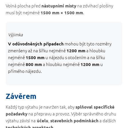
Volná plocha před
na zdvihací plošiny
nástupními místy
musí být nejméně
.
1500 mm × 1500 mm
Výjimka
mohou být tyto rozměry
V odůvodněných případech
zmenšeny až na šířku nejméně
a hloubku
1200 mm
nejméně
u nájezdu s otočením a na šířku
1500 mm
nejméně
a hloubku nejméně
u
800 mm
1200 mm
přímého nájezdu.
Závěrem
Každý typ výtahu je navržen tak, aby
splňoval specifické
na přepravu a provoz. Výběr správného druhu
požadavky
výtahu závisí na
,
a dalších
účelu
stavebních podmínkách
.
technických aspektech