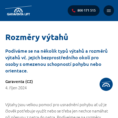
800 171 515
Main
Menu
You
Rozměry výtahů
are
here:
Podíváme se na několik typů výtahů a rozměrů
výtahů vč. jejich bezprostředního okolí pro
osoby s omezenou schopností pohybu nebo
orientace.
Garaventa (CZ)
4. říjen 2024
Výtahy jsou velkou pomocí pro usnadnění pohybu ať už je
člověk potřebuje využít nebo se třeba jen nechce namáhat
při přesunu z patra do patra. Podívejme se na rozměry