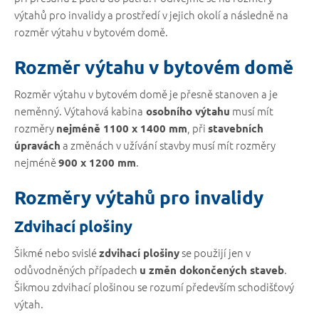
výtahů pro invalidy a prostředí v jejich okolí a následně na
rozměr výtahu v bytovém domě.
Rozměr výtahu v bytovém domě
Rozměr výtahu v bytovém domě je přesně stanoven a je
neměnný. Výtahová kabina
musí mít
osobního výtahu
rozměry
, při
nejméně 1100 x 1400 mm
stavebních
a změnách v užívání stavby musí mít rozměry
úpravách
nejméně
.
900 x 1200 mm
Rozměry výtahů pro invalidy
Zdvihací plošiny
Šikmé nebo svislé
se použijí jen v
zdvihací plošiny
odůvodněných případech
.
u změn dokončených staveb
Šikmou zdvihací plošinou se rozumí především schodišťový
výtah.