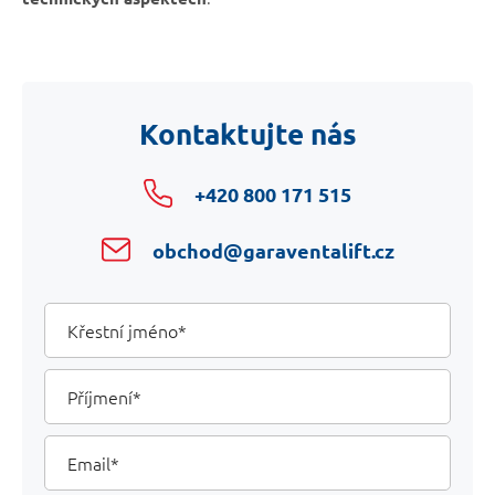
Kontaktujte nás
+420 800 171 515
obchod@garaventalift.cz
Your
Křestní
jméno
Details
Příjmení
Email