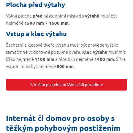
Plocha před výtahy
Volná plocha
nástupními místy do
musí být
před
výtahů
nejméně
1500 mm × 1500 mm.
Vstup a klec výtahu
Šachetní a klecové dveře výtahu musí být provedeny jako
samočinné vodorovně posuvné dveře.
musí mít
Klec výtahu
šířku nejméně
a hloubku nejméně
. Šířka
1100 mm
1400 mm
vstupu musí být nejméně
.
900 mm
S Vaším projektem Vám rádi poradíme
Internát či domov pro osoby s
těžkým pohybovým postižením