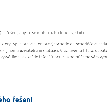
ých řešení, abyste se mohli rozhodnout s jistotou.
 který typ je pro vás ten pravý? Schodolez, schodišťová sed
ží jinému uživateli a jiné situaci. V Garaventa Lift se s tout
ysvětlíme, jak každé řešení funguje, a pomůžeme vám vybr
ého řešení