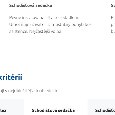
Schodišťová sedačka
S
Pevně instalovaná lišta se sedadlem.
Pl
Umožňuje uživateli samostatný pohyb bez
př
asistence. Nejčastější volba.
b
ritérií
ojí v nejdůležitějších ohledech:
lez
Schodišťová sedačka
Schodišťo