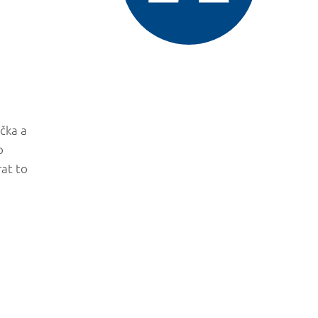
ačka a
o
at to