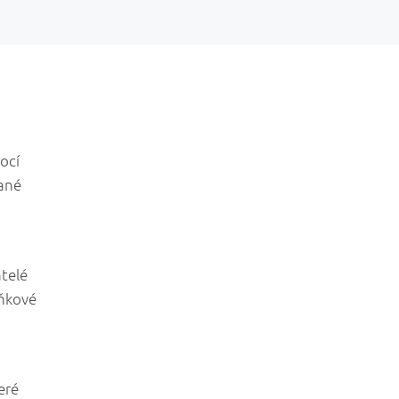
ocí
vané
telé
lňkové
eré