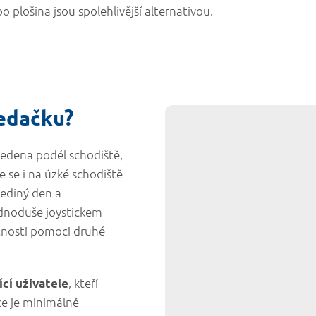
 plošina jsou spolehlivější alternativou.
sedačku?
vedena podél schodiště,
e se i na úzké schodiště
jediný den a
ednoduše joystickem
tnosti pomoci druhé
, kteří
ící uživatele
ce je minimálně