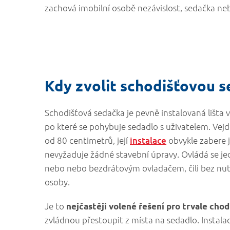
zachová imobilní osobě nezávislost, sedačka nebo
Kdy zvolit schodišťovou 
Schodišťová sedačka je pevně instalovaná lišta 
po které se pohybuje sedadlo s uživatelem. Vejd
od 80 centimetrů, její
instalace
obvykle zabere 
nevyžaduje žádné stavební úpravy. Ovládá se j
nebo nebo bezdrátovým ovladačem, čili bez nu
osoby.
Je to
nejčastěji volené řešení pro trvale chod
zvládnou přestoupit z místa na sedadlo. Instala