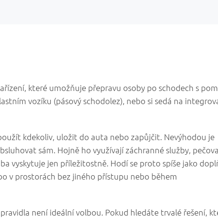
zařízení, které umožňuje přepravu osoby po schodech s pom
vlastním vozíku (pásový schodolez), nebo si sedá na integro
 použít kdekoliv, uložit do auta nebo zapůjčit. Nevýhodou je
bsluhovat sám. Hojně ho využívají záchranné služby, pečova
oba vyskytuje jen příležitostně. Hodí se proto spíše jako dop
ebo v prostorách bez jiného přístupu nebo během
avidla není ideální volbou. Pokud hledáte trvalé řešení, kt