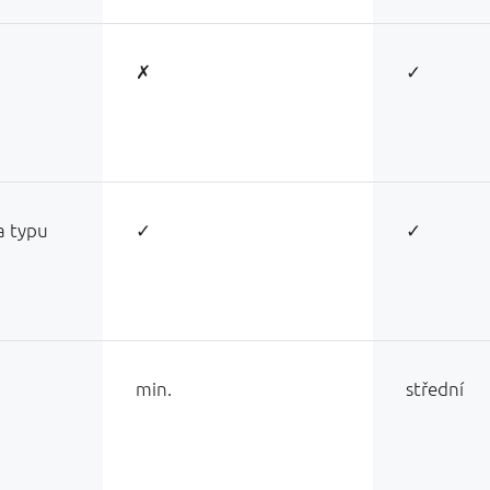
✗
✓
na typu
✓
✓
min.
střední