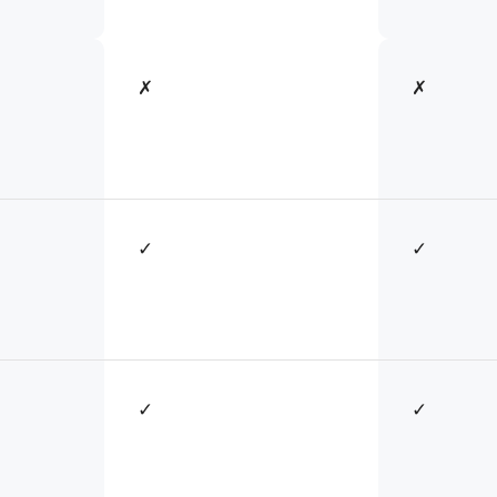
✗
✗
✓
✓
✓
✓