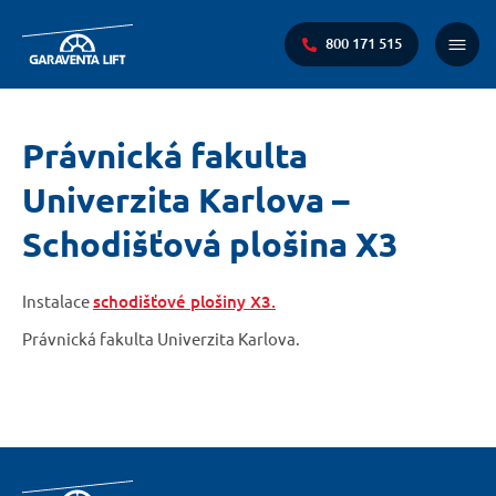
800 171 515
Main
Menu
You
Právnická fakulta
are
Univerzita Karlova –
here:
Schodišťová plošina X3
Instalace
schodišťové plošiny X3.
Právnická fakulta Univerzita Karlova.