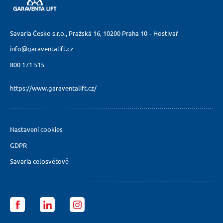
Savaria Česko s.r.o., Pražská 16,
10200 Praha 10 – Hostivař
info@garaventalift.cz
800 171 515
https://www.garaventalift.cz/
Nastavení cookies
GDPR
Savaria celosvětově
Garaventa
Garaventa
Garaventa
Lift
Lift
Lift
Česko
Česko
Česko