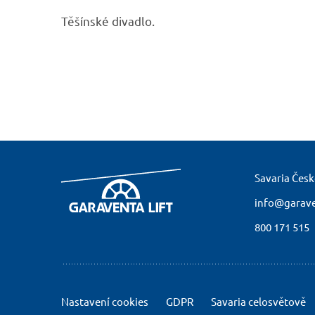
Těšínské divadlo.
Savaria Česko
info@garaven
800 171 515
Nastavení cookies
GDPR
Savaria celosvětově