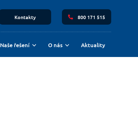
Secondary
Navigation
Kontakty
800 171 515
Naše řešení
O nás
Aktuality