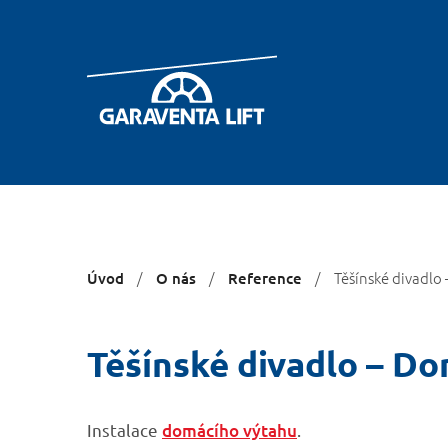
You
Těšínské divadlo
Úvod
O nás
Reference
are
here:
Těšínské divadlo – Do
Instalace
domácího výtahu
.