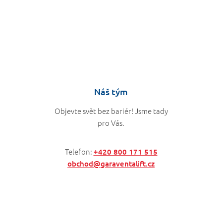
MD 2006/42/ES, příslušné části EN
Směrnice a
normy
81-41, EN 81-20 a EN 81-70
Náš tým
Objevte svět bez bariér! Jsme tady
pro Vás.
Telefon:
+420 800 171 515
obchod@garaventalift.cz