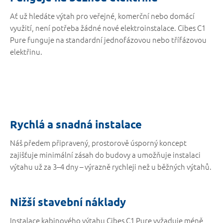
Ať už hledáte výtah pro veřejné, komerční nebo domácí
využití, není potřeba žádné nové elektroinstalace. Cibes C1
Pure funguje na standardní jednofázovou nebo třífázovou
elektřinu.
Rychlá a snadná instalace
Náš předem připravený, prostorově úsporný koncept
zajišťuje minimální zásah do budovy a umožňuje instalaci
výtahu už za 3–4 dny – výrazně rychleji než u běžných výtahů.
Nižší stavební náklady
Instalace kabinového výtahu Cibes C1 Pure vyžaduje méně