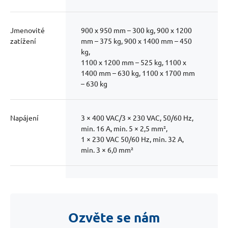
Jmenovité
900 x 950 mm – 300 kg, 900 x 1200
zatížení
mm – 375 kg, 900 x 1400 mm – 450
kg,
1100 x 1200 mm – 525 kg, 1100 x
1400 mm – 630 kg, 1100 x 1700 mm
– 630 kg
Napájení
3 × 400 VAC/3 × 230 VAC, 50/60 Hz,
min. 16 A, min. 5 × 2,5 mm²,
1 × 230 VAC 50/60 Hz, min. 32 A,
min. 3 × 6,0 mm²
Rychlost
Max. 0,15 m/s
Ozvěte se nám
Min. výška
Horní patro 2500 mm