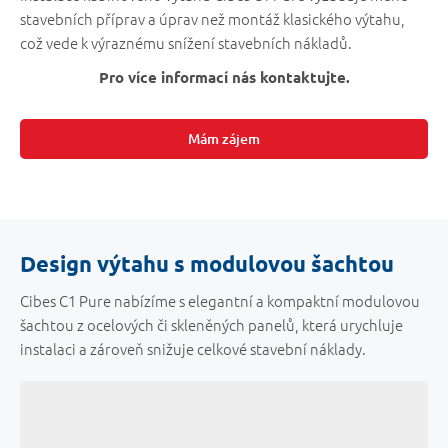
stavebních příprav a úprav než montáž klasického výtahu,
což vede k výraznému snížení stavebních nákladů.
Pro více informací nás kontaktujte.
Mám zájem
Design výtahu s modulovou šachtou
Cibes C1 Pure nabízíme s elegantní a kompaktní modulovou
šachtou z ocelových či skleněných panelů, která urychluje
instalaci a zároveň snižuje celkové stavební náklady.