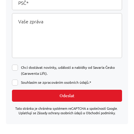
Jednodotykové (automatický
Ovládání
Vaše
zpráva
výtahu
pohon)
2,2 kW
Výkon
motoru
Chci dostávat novinky, události a nabídky od Savaria Česko
(Garaventa Lift).
Integrovaná (MRL)
Strojovna
Souhlasím se zpracováním osobních údajů.*
Odeslat
Jednoduchý přístup/průchozí
Konfigurace
Tato stránka je chráněna systémem reCAPTCHA a společností Google.
dveří
přístup
Uplatňují se Zásady ochrany osobních údajů a Obchodní podmínky.