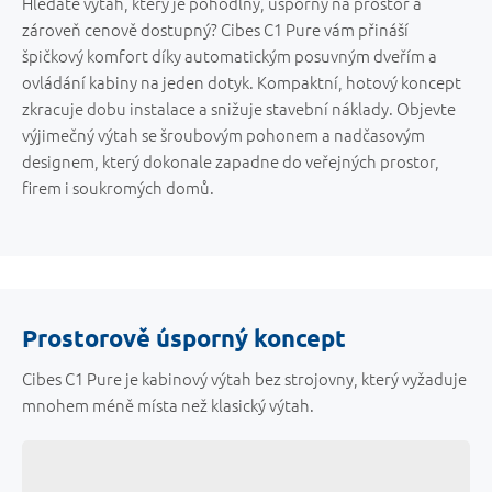
Hledáte výtah, který je pohodlný, úsporný na prostor a
zároveň cenově dostupný? Cibes C1 Pure vám přináší
špičkový komfort díky automatickým posuvným dveřím a
ovládání kabiny na jeden dotyk. Kompaktní, hotový koncept
zkracuje dobu instalace a snižuje stavební náklady. Objevte
výjimečný výtah se šroubovým pohonem a nadčasovým
designem, který dokonale zapadne do veřejných prostor,
firem i soukromých domů.
Prostorově úsporný koncept
Cibes C1 Pure je kabinový výtah bez strojovny, který vyžaduje
mnohem méně místa než klasický výtah.