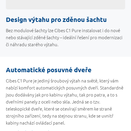
Design výtahu pro zděnou šachtu
Bez modulové šachty lze Cibes C1 Pure instalovat i do nové
nebo stávající zděné šachty – ideální řešení pro modernizaci
či náhradu starého výtahu.
Automatické posuvné dveře
Cibes C1 Pure je jediný šroubový výtah na světě, který vám
nabízí komfort automatických posuvných dveří. Standardně
jsou dodávány jak pro kabinu výtahu, tak pro patra, a to s
dveřními panely z oceli nebo skla. Jedná se o tzv.
teleskopické dveře, které se otevírají směrem ke straně
strojního zařízení, tedy na stejnou stranu, kde se uvnitř
kabiny nachází ovládací panel.