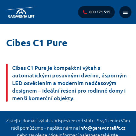
800 171 515
Main
Menu
You
Cibes C1 Pure
are
here:
Cibes C1 Pure je kompaktní výtah s
automatickými posuvnými dveřmi, úsporným
LED osvětlením a moderním nadčasovým
designem – ideální řešení pro rodinné domy i
menší komerční objekty.
Získejte domácí výtah s příspěvkem od státu. S vyřízením Vám
rádi pomůžeme – napište nám na
info@garaventalift.cz
nebo zavolejte. Více informací naleznete také
.
zde