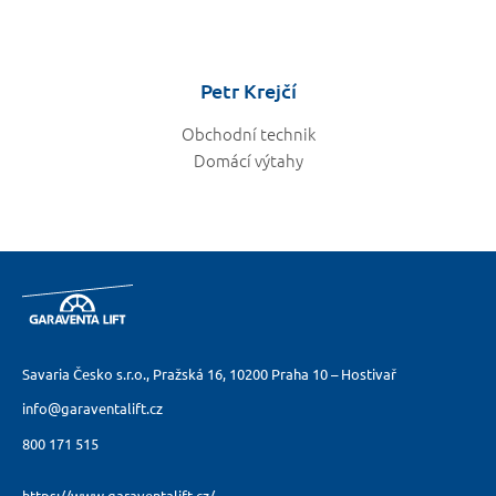
Petr Krejčí
Obchodní technik
Domácí výtahy
Savaria Česko s.r.o., Pražská 16,
10200 Praha 10 – Hostivař
info@garaventalift.cz
800 171 515
https://www.garaventalift.cz/