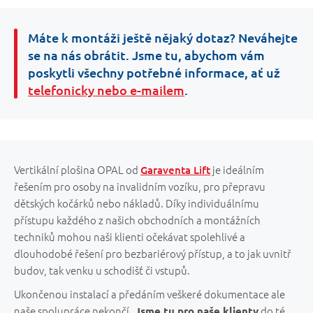
Máte k montáži ještě nějaký dotaz? Neváhejte
se na nás obrátit. Jsme tu, abychom vám
poskytli všechny potřebné informace, ať už
telefonicky nebo e-mailem
.
Vertikální plošina OPAL od
je ideálním
Garaventa Lift
řešením pro osoby na invalidním vozíku, pro přepravu
dětských kočárků nebo nákladů. Díky individuálnímu
přístupu každého z našich obchodních a montážních
techniků mohou naši klienti očekávat spolehlivé a
dlouhodobé řešení pro bezbariérový přístup, a to jak uvnitř
budov, tak venku u schodišť či vstupů.
Ukončenou instalací a předáním veškeré dokumentace ale
naše spolupráce nekončí.
do té
Jsme tu pro naše klienty