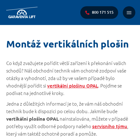
800 171 515
Main
Menu
You
Montáž vertikálních plošin
are
here:
Co když zvažujete pořídit větší zařízení k překonání vašich
schodů? Náš obchodní technik vám ochotně zodpoví vaše
otázky a vyhodnotí, zda už by ve vašem případě bylo
vhodnější pořídit si
. Pojďme se
vertikální plošinu OPAL
podívat na jednotlivé kroky.
Jedna z důležitých informací je to, že vám náš obchodní
technik bude k dispozici po celou dobu. Jakmile bude
nainstalována, můžete v případě
vertikální plošina OPAL
potřeby využít odborné podpory našeho
,
servisního týmu
který vám taktéž ochotně poradí a pomůže.