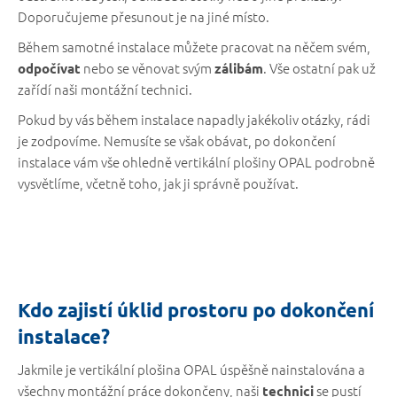
Doporučujeme přesunout je na jiné místo.
Během samotné instalace můžete pracovat na něčem svém,
nebo se věnovat svým
. Vše ostatní pak už
odpočívat
zálibám
zařídí naši montážní technici.
Pokud by vás během instalace napadly jakékoliv otázky, rádi
je zodpovíme. Nemusíte se však obávat, po dokončení
instalace vám vše ohledně vertikální plošiny OPAL podrobně
vysvětlíme, včetně toho, jak ji správně používat.
Kdo zajistí úklid prostoru po dokončení
instalace?
Jakmile je vertikální plošina OPAL úspěšně nainstalována a
všechny montážní práce dokončeny, naši
se pustí
technici