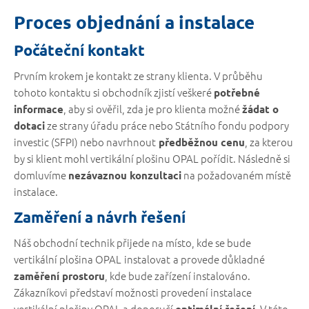
Proces objednání a instalace
Počáteční kontakt
Prvním krokem je kontakt ze strany klienta. V průběhu
tohoto kontaktu si obchodník zjistí veškeré
potřebné
, aby si ověřil, zda je pro klienta možné
informace
žádat o
ze strany úřadu práce nebo Státního fondu podpory
dotaci
investic (SFPI) nebo navrhnout
, za kterou
předběžnou cenu
by si klient mohl vertikální plošinu OPAL pořídit. Následně si
domluvíme
na požadovaném místě
nezávaznou konzultaci
instalace.
Zaměření a návrh řešení
Náš obchodní technik přijede na místo, kde se bude
vertikální plošina OPAL
instalovat
a provede důkladné
, kde bude zařízení instalováno.
zaměření prostoru
Zákazníkovi představí možnosti provedení instalace
vertikální plošiny OPAL a doporučí
. V této
optimální řešení