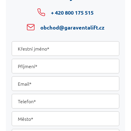
+ 420 800 175 515
obchod@garaventalift.cz
Your
Křestní
jméno
Details
Příjmení
Email
Telefon
Město