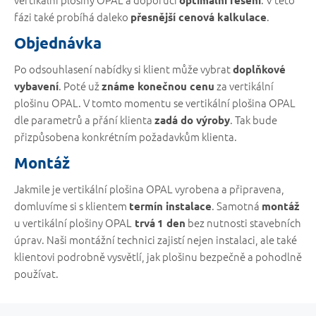
fázi také probíhá daleko
.
přesnější cenová kalkulace
Objednávka
Po odsouhlasení nabídky si klient může vybrat
doplňkové
. Poté už
za vertikální
vybavení
známe konečnou cenu
plošinu OPAL. V tomto momentu se vertikální plošina OPAL
dle parametrů a přání klienta
. Tak bude
zadá do výroby
přizpůsobena konkrétním požadavkům klienta.
Montáž
Jakmile je vertikální plošina OPAL vyrobena a připravena,
domluvíme si s klientem
. Samotná
termín instalace
montáž
u vertikální plošiny OPAL
bez nutnosti stavebních
trvá
1 den
úprav. Naši montážní technici zajistí nejen instalaci, ale také
klientovi podrobně vysvětlí, jak plošinu bezpečně a pohodlně
používat.